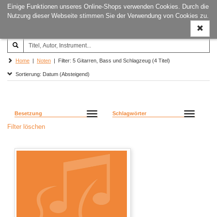
Einige Funktionen unseres Online-Shops verwenden Cookies. Durch die
Joachim‐Trekel‐Musikverlag,
Naviga
Nutzung dieser Webseite stimmen Sie der Verwendung von Cookies zu.
Hamburg
ein-/a
Home
|
Noten
| Filter: 5 Gitarren, Bass und Schlagzeug (4 Titel)
Sortierung: Datum (Absteigend)
Besetzung
Schlagwörter
Filter löschen