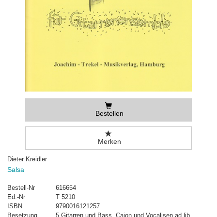
Bestellen
Merken
Dieter Kreidler
Salsa
Bestell-Nr
616654
Ed.-Nr
T 5210
ISBN
9790016121257
Besetzung
5 Gitarren und Bass, Cajon und Vocalisen ad lib