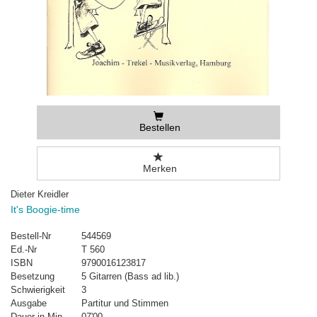
Bestellen
Merken
Dieter Kreidler
It's Boogie-time
Bestell-Nr
544569
Ed.-Nr
T 560
ISBN
9790016123817
Besetzung
5 Gitarren (Bass ad lib.)
Schwierigkeit
3
Ausgabe
Partitur und Stimmen
Dauer in Min.
07'00