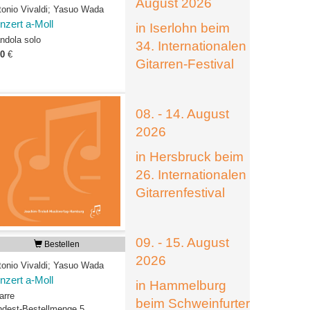
August 2026
tonio Vivaldi; Yasuo Wada
nzert a-Moll
in Iserlohn beim
ndola solo
34. Internationalen
00
€
Gitarren-Festival
08. - 14. August
2026
in Hersbruck beim
26. Internationalen
Gitarrenfestival
09. - 15. August
Bestellen
2026
tonio Vivaldi; Yasuo Wada
nzert a-Moll
in Hammelburg
arre
beim Schweinfurter
ndest-Bestellmenge 5