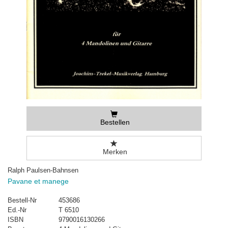
Bestellen
Merken
Ralph Paulsen-Bahnsen
Pavane et manege
Bestell-Nr
453686
Ed.-Nr
T 6510
ISBN
9790016130266