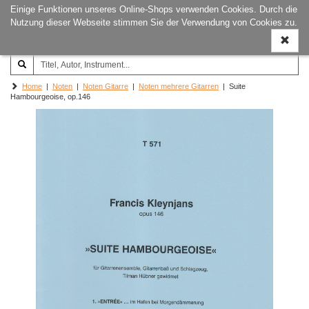
Einige Funktionen unseres Online-Shops verwenden Cookies. Durch die
Joachim‐Trekel‐Musikverlag,
Naviga
Nutzung dieser Webseite stimmen Sie der Verwendung von Cookies zu.
Hamburg
ein-/a
Home
|
Noten
|
Noten Gitarre
|
Noten mehrere Gitarren
| Suite
Hambourgeoise, op.146