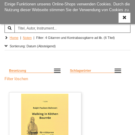
Einige Funktionen unseres Online-Shops verwenden Cookies. Durch die
Joachim‐Trekel‐Musikverlag,
Naviga
Nutzung dieser Webseite stimmen Sie der Verwendung von Cookies zu.
Hamburg
ein-/a
Home
|
Noten
| Filter: 4 Gitarren und Kontrabassgitarre ad lib. (6 Titel)
Sortierung: Datum (Absteigend)
Besetzung
Schlagwörter
Filter löschen