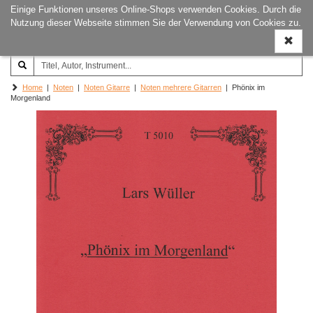
Einige Funktionen unseres Online-Shops verwenden Cookies. Durch die
Joachim‐Trekel‐Musikverlag,
Naviga
Nutzung dieser Webseite stimmen Sie der Verwendung von Cookies zu.
Hamburg
ein-/a
Home
|
Noten
|
Noten Gitarre
|
Noten mehrere Gitarren
| Phönix im
Morgenland