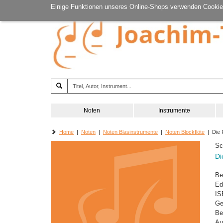
Einige Funktionen unseres Online-Shops verwenden Cookie
Noten
Instrumente
Home
|
Noten
|
Noten Blasinstrumente
|
Noten Blockflöte
| Die F
Sc
Di
Be
Ed
IS
Ge
Be
Au