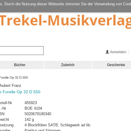
s. Durch die Nutzung dieser Webseite stimmen Sie der Verwendung von Cook
Anmelden
Bücher
Zubehör
Geschenke
orelle Op 32 D 550
hubert Franz
e Forelle Op 32 D 550
stell-Nr
455923
.-Nr
BOE 4104
BN
5020679190340
wicht
142 g
setzung
4 Blockflöten SATB, Schlagwerk ad lib.
sgabe
Partitur und Stimmen