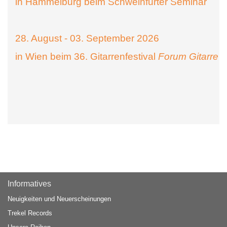
in Hammelburg beim Schweinfurter Seminar
28. August - 03. September 2026
in Wien beim 36. Gitarrenfestival
Forum Gitarre
Informatives
Neuigkeiten und Neuerscheinungen
Trekel Records