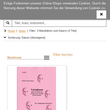
Einige Funktionen unseres Online-Shops verwenden Cookies. Durch die
Joachim‐Trekel‐Musikverlag,
Naviga
Nutzung dieser Webseite stimmen Sie der Verwendung von Cookies zu.
Hamburg
ein-/a
Home
|
Noten
| Filter: 3 Mandolinen und Gitarre (4 Titel)
Sortierung: Datum (Absteigend)
Filter löschen
Besetzung