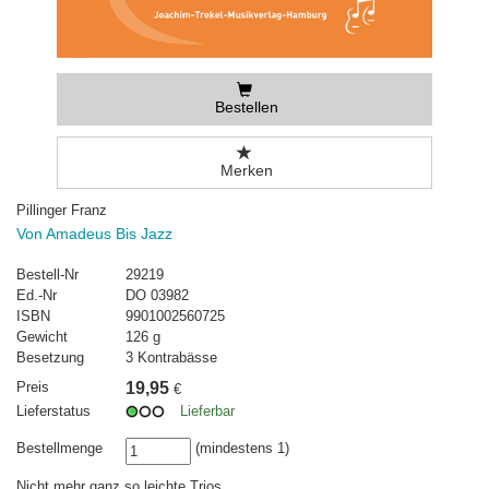
Bestellen
Merken
Pillinger Franz
Von Amadeus Bis Jazz
Bestell-Nr
29219
Ed.-Nr
DO 03982
ISBN
9901002560725
Gewicht
126 g
Besetzung
3 Kontrabässe
Preis
19,95
€
Lieferstatus
Lieferbar
Bestellmenge
(mindestens 1)
Nicht mehr ganz so leichte Trios