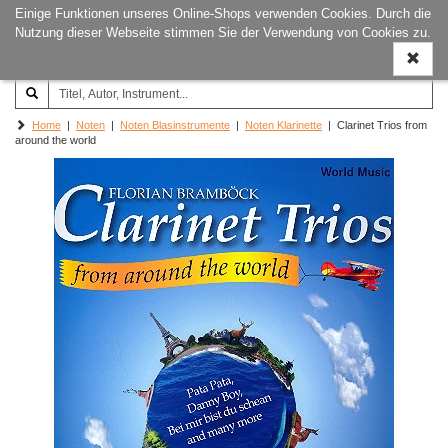
Einige Funktionen unseres Online-Shops verwenden Cookies. Durch die
Joachim‐Trekel‐Musikverlag,
Naviga
Nutzung dieser Webseite stimmen Sie der Verwendung von Cookies zu.
Hamburg
ein-/a
Home
|
Noten
|
Noten Blasinstrumente
|
Noten Klarinette
| Clarinet Trios from
around the world