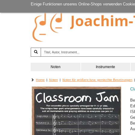
Einige Funktionen unseres Online-Shops verwenden Cookie
Noten
Instrumente
Home
|
Noten
|
Noten für größere bzw. gemischte Besetzungen
|
Cl
Be
Ed
IS
Ge
Be
Au