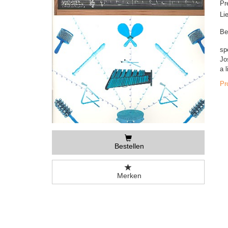
Pr
Li
Be
sp
Jo
a 
Pr
Bestellen
Merken