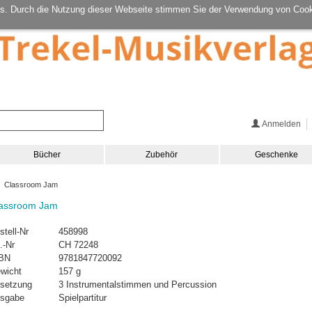
s. Durch die Nutzung dieser Webseite stimmen Sie der Verwendung von Cook
Anmelden
Bücher
Zubehör
Geschenke
 Classroom Jam
assroom Jam
stell-Nr
458998
.-Nr
CH 72248
BN
9781847720092
wicht
157 g
setzung
3 Instrumentalstimmen und Percussion
sgabe
Spielpartitur