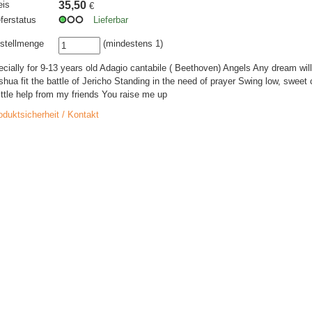
eis
35,50
€
eferstatus
Lieferbar
stellmenge
(mindestens 1)
ecially for 9-13 years old Adagio cantabile ( Beethoven) Angels Any dream wil
shua fit the battle of Jericho Standing in the need of prayer Swing low, sweet 
little help from my friends You raise me up
oduktsicherheit / Kontakt