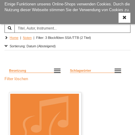
Einige Funktionen unseres Online-Shops verwenden Cookies. Durch die
Joachim‐Trekel‐Musikverlag,
Naviga
Nutzung dieser Webseite stimmen Sie der Verwendung von Cookies zu.
Hamburg
ein-/a
Home
|
Noten
| Filter: 3 Blockflöten SSA /TTB (2 Titel)
Sortierung: Datum (Absteigend)
Besetzung
Schlagwörter
Filter löschen