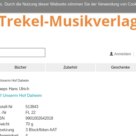
s. Durch die Nutzung dieser Webseite stimmen Sie der Verwendung von Cook
Anmelden
Bücher
Zubehör
Geschenke
Unserm Hof Daheim
aeps Hans Ulrich
f Unserm Hof Daheim
stell-Nr
513843
.-Nr
FL 22
BN
9901002642018
wicht
70 g
setzung
3 Blockflöten AAT
hwierigkeit
4