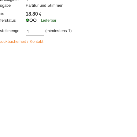
sgabe
Partitur und Stimmen
eis
18,80
€
eferstatus
Lieferbar
stellmenge
(mindestens 1)
oduktsicherheit / Kontakt