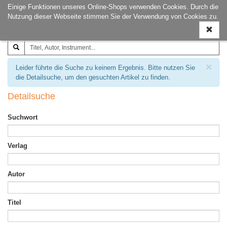
Einige Funktionen unseres Online-Shops verwenden Cookies. Durch die
Joachim‐Trekel‐Musikverlag,
Naviga
Nutzung dieser Webseite stimmen Sie der Verwendung von Cookies zu.
Hamburg
ein-/a
×
Leider führte die Suche zu keinem Ergebnis. Bitte nutzen Sie
die Detailsuche, um den gesuchten Artikel zu finden.
Detailsuche
Suchwort
Verlag
Autor
Titel