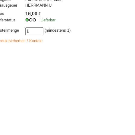
rausgeber
HERRMANN U
eis
16,00
€
eferstatus
Lieferbar
stellmenge
(mindestens 1)
oduktsicherheit / Kontakt