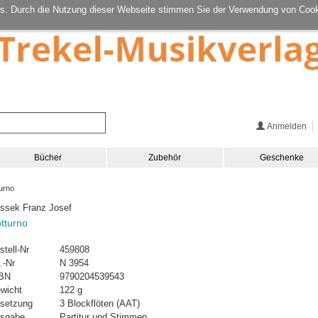
s. Durch die Nutzung dieser Webseite stimmen Sie der Verwendung von Cook
Anmelden
Bücher
Zubehör
Geschenke
urno
ssek Franz Josef
tturno
stell-Nr
459808
.-Nr
N 3954
BN
9790204539543
wicht
122 g
setzung
3 Blockflöten (AAT)
sgabe
Partitur und Stimmen