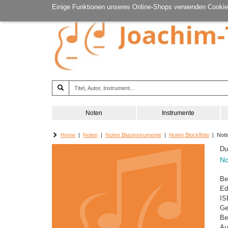
Einige Funktionen unseres Online-Shops verwenden Cookie
Noten
Instrumente
Home
|
Noten
|
Noten Blasinstrumente
|
Noten Blockflöte
| Nott
Du
No
Be
Ed
IS
Ge
Be
Au