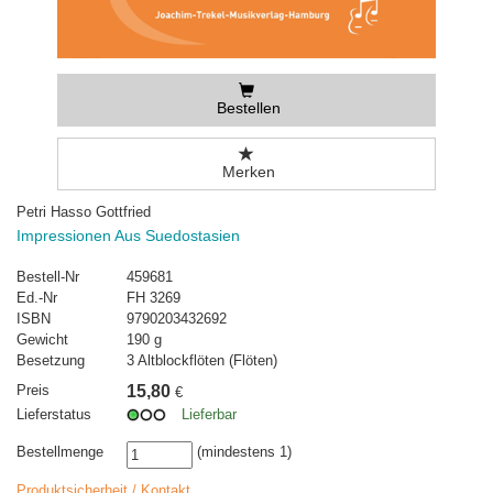
Bestellen
Merken
Petri Hasso Gottfried
Impressionen Aus Suedostasien
Bestell-Nr
459681
Ed.-Nr
FH 3269
ISBN
9790203432692
Gewicht
190 g
Besetzung
3 Altblockflöten (Flöten)
Preis
15,80
€
Lieferstatus
Lieferbar
Bestellmenge
(mindestens 1)
Produktsicherheit / Kontakt