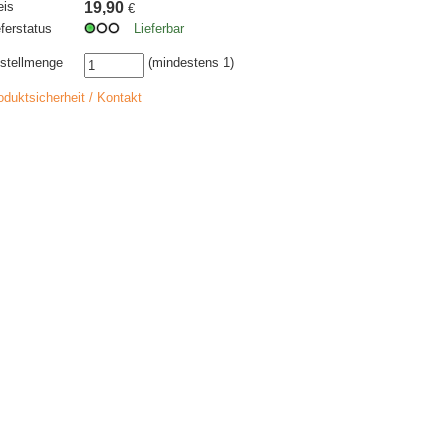
eis
19,90
€
eferstatus
Lieferbar
stellmenge
(mindestens 1)
oduktsicherheit / Kontakt