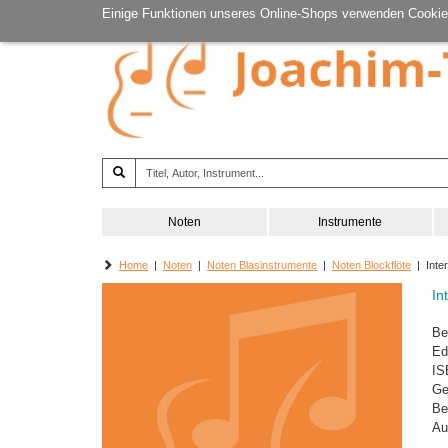
Einige Funktionen unseres Online-Shops verwenden Cookie
Noten
Instrumente
Home
|
Noten
|
Noten Blasinstrumente
|
Noten Blockflöte
| Inter
In
Be
Ed
IS
Ge
Be
Au