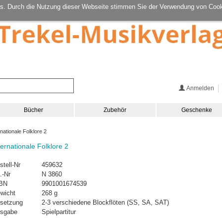
s. Durch die Nutzung dieser Webseite stimmen Sie der Verwendung von Cook
Anmelden
Bücher
Zubehör
Geschenke
nationale Folklore 2
ternationale Folklore 2
stell-Nr
459632
.-Nr
N 3860
BN
9901001674539
wicht
268 g
setzung
2-3 verschiedene Blockflöten (SS, SA, SAT)
sgabe
Spielpartitur