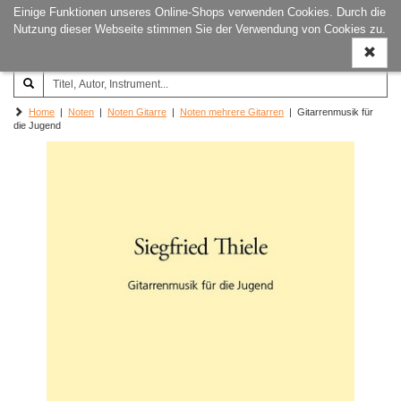
Einige Funktionen unseres Online-Shops verwenden Cookies. Durch die
Joachim‐Trekel‐Musikverlag,
Naviga
Nutzung dieser Webseite stimmen Sie der Verwendung von Cookies zu.
Hamburg
ein-/a
Home
|
Noten
|
Noten Gitarre
|
Noten mehrere Gitarren
| Gitarrenmusik für
die Jugend