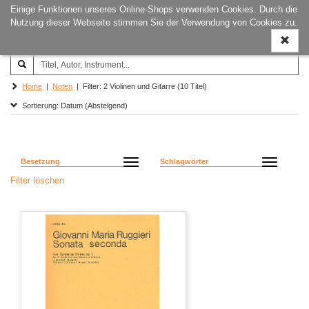
Einige Funktionen unseres Online-Shops verwenden Cookies. Durch die
Joachim‐Trekel‐Musikverlag,
Naviga
Nutzung dieser Webseite stimmen Sie der Verwendung von Cookies zu.
Hamburg
ein-/a
Home
|
Noten
| Filter: 2 Violinen und Gitarre (10 Titel)
Sortierung: Datum (Absteigend)
Besetzung
Schlagwörter
Filter löschen