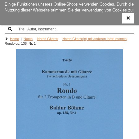
Einige Funktionen unseres Online-Shops verwenden Cookies. Durch die
Joachim‐Trekel‐Musikverlag,
Naviga
Nutzung dieser Webseite stimmen Sie der Verwendung von Cookies zu.
Hamburg
ein-/a
Home
|
Noten
|
Noten Gitarre
|
Noten Gitarre(n) mit anderen Instrumenten
|
Rondo op. 138, Nr. 1