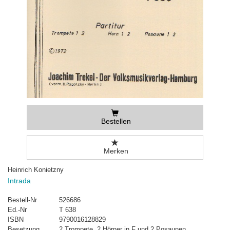
Bestellen
Merken
Heinrich Konietzny
Intrada
Bestell-Nr
526686
Ed.-Nr
T 638
ISBN
9790016128829
Besetzung
2 Trompete, 2 Hörner in F und 2 Posaunen