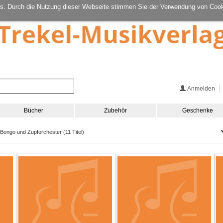
s. Durch die Nutzung dieser Webseite stimmen Sie der Verwendung von Cook
Anmelden
Bücher
Zubehör
Geschenke
n,Bongo und Zupforchester (11 Titel)