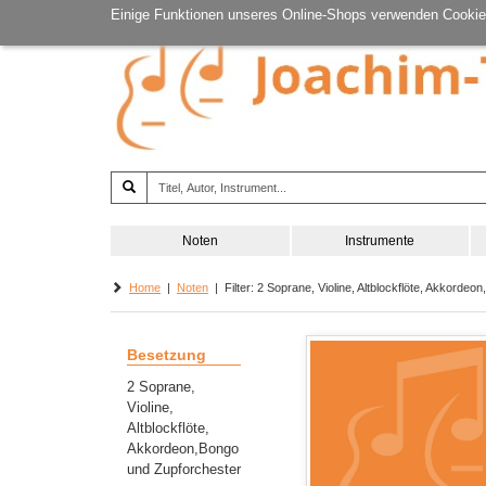
Einige Funktionen unseres Online-Shops verwenden Cookie
Noten
Instrumente
Home
|
Noten
| Filter: 2 Soprane, Violine, Altblockflöte, Akkordeo
Besetzung
2 Soprane,
Violine,
Altblockflöte,
Akkordeon,Bongo
und Zupforchester