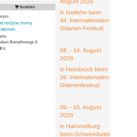
August 2026
Bestellen
in Iserlohn beim
onym
34. Internationalen
d restyou merry
Gitarren-Festival
ntlemen
arre
ndest-Bestellmenge 6
00
€
08. - 14. August
2026
in Hersbruck beim
26. Internationalen
Gitarrenfestival
09. - 15. August
2026
in Hammelburg
beim Schweinfurter