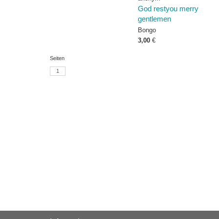
God restyou merry
gentlemen
Bongo
3,00
€
Seiten
1