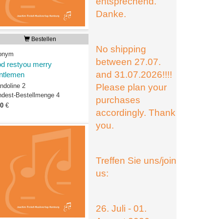
entsprechend.
Danke.
Bestellen
No shipping
onym
between 27.07.
d restyou merry
and 31.07.2026!!!!
ntlemen
ndoline 2
Please plan your
ndest-Bestellmenge 4
purchases
00
€
accordingly. Thank
you.
Treffen Sie uns/join
us:
26. Juli - 01.