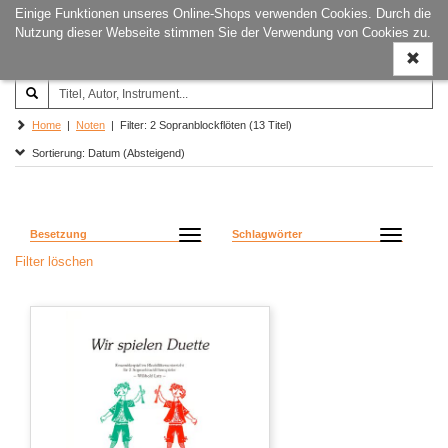
Einige Funktionen unseres Online-Shops verwenden Cookies. Durch die
Joachim‐Trekel‐Musikverlag,
Naviga
Nutzung dieser Webseite stimmen Sie der Verwendung von Cookies zu.
Hamburg
ein-/a
Home
|
Noten
| Filter: 2 Sopranblockflöten (13 Titel)
Sortierung: Datum (Absteigend)
Besetzung
Schlagwörter
Filter löschen