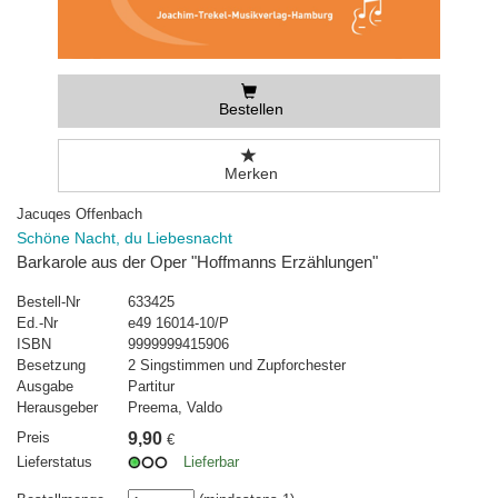
Bestellen
Merken
Jacuqes Offenbach
Schöne Nacht, du Liebesnacht
Barkarole aus der Oper "Hoffmanns Erzählungen"
Bestell-Nr
633425
Ed.-Nr
e49 16014-10/P
ISBN
9999999415906
Besetzung
2 Singstimmen und Zupforchester
Ausgabe
Partitur
Herausgeber
Preema, Valdo
Preis
9,90
€
Lieferstatus
Lieferbar