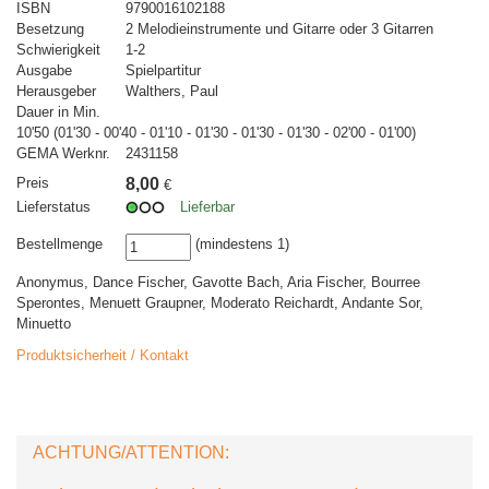
ISBN
9790016102188
Besetzung
2 Melodieinstrumente und Gitarre oder 3 Gitarren
Schwierigkeit
1-2
Ausgabe
Spielpartitur
Herausgeber
Walthers, Paul
Dauer in Min.
10'50 (01'30 - 00'40 - 01'10 - 01'30 - 01'30 - 01'30 - 02'00 - 01'00)
GEMA Werknr.
2431158
Preis
8,00
€
Lieferstatus
Lieferbar
Bestellmenge
(mindestens 1)
Anonymus, Dance Fischer, Gavotte Bach, Aria Fischer, Bourree
Sperontes, Menuett Graupner, Moderato Reichardt, Andante Sor,
Minuetto
Produktsicherheit / Kontakt
ACHTUNG/ATTENTION: