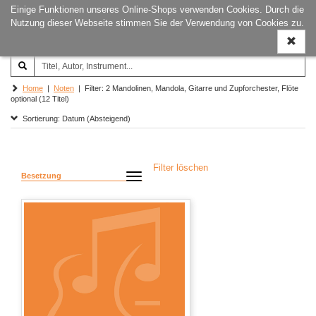
Einige Funktionen unseres Online-Shops verwenden Cookies. Durch die
Joachim‐Trekel‐Musikverlag,
Naviga
Nutzung dieser Webseite stimmen Sie der Verwendung von Cookies zu.
Hamburg
ein-/a
Home
|
Noten
| Filter: 2 Mandolinen, Mandola, Gitarre und Zupforchester, Flöte
optional (12 Titel)
Sortierung: Datum (Absteigend)
Filter löschen
Besetzung