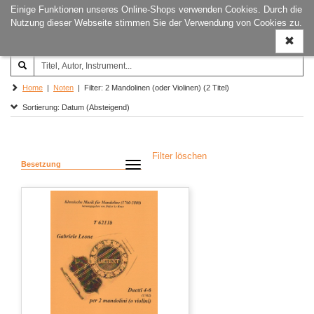
Einige Funktionen unseres Online-Shops verwenden Cookies. Durch die
Joachim‐Trekel‐Musikverlag,
Naviga
Nutzung dieser Webseite stimmen Sie der Verwendung von Cookies zu.
Hamburg
ein-/a
Home
|
Noten
| Filter: 2 Mandolinen (oder Violinen) (2 Titel)
Sortierung: Datum (Absteigend)
Filter löschen
Besetzung