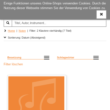
Einige Funktionen unseres Online-Shops verwenden Cookies. Durch die
Joachim‐Trekel‐Musikverlag,
Naviga
Nutzung dieser Webseite stimmen Sie der Verwendung von Cookies zu.
Hamburg
ein-/a
Home
|
Noten
| Filter: 2 Klaviere vierhändig (7 Titel)
Sortierung: Datum (Absteigend)
Besetzung
Schlagwörter
Filter löschen