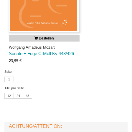
Bestellen
Wolfgang Amadeus Mozart
Sonate + Fuge C-Moll Kv 448/426
23,95
€
Seiten
1
Titel pro Seite
12
24
48
ACHTUNG/ATTENTION: