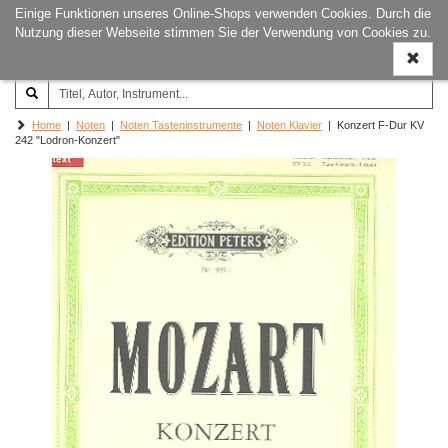
Einige Funktionen unseres Online-Shops verwenden Cookies. Durch die
Joachim‐Trekel‐Musikverlag,
Naviga
Nutzung dieser Webseite stimmen Sie der Verwendung von Cookies zu.
Hamburg
ein-/a
Home
|
Noten
|
Noten Tasteninstrumente
|
Noten Klavier
| Konzert F-Dur KV
242 "Lodron-Konzert"