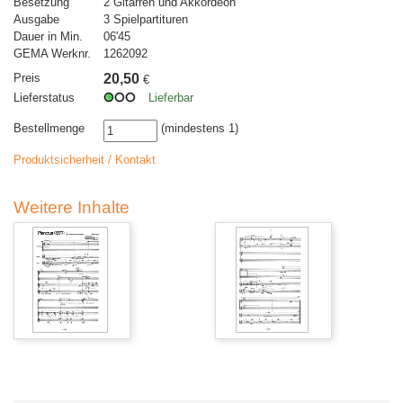
Besetzung
2 Gitarren und Akkordeon
Ausgabe
3 Spielpartituren
Dauer in Min.
06'45
GEMA Werknr.
1262092
Preis
20,50
€
Lieferstatus
Lieferbar
Bestellmenge
(mindestens 1)
Produktsicherheit / Kontakt
Weitere Inhalte