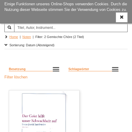
Einige Funktionen unseres Online-Shops verwenden Cookies. Durch die
Joachim‐Trekel‐Musikverlag,
Naviga
Nutzung dieser Webseite stimmen Sie der Verwendung von Cookies zu.
Hamburg
ein-/a
Home
|
Noten
| Filter: 2 Gemischte Chöre (2 Titel)
Sortierung: Datum (Absteigend)
Besetzung
Schlagwörter
Filter löschen