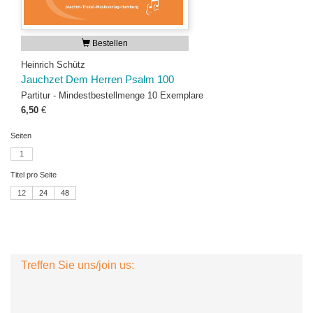
Bestellen
Heinrich Schütz
Jauchzet Dem Herren Psalm 100
Partitur - Mindestbestellmenge 10 Exemplare
6,50
€
Seiten
1
Titel pro Seite
12
24
48
Treffen Sie uns/join us: