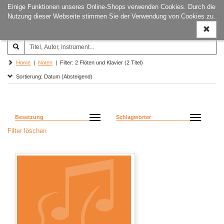
Einige Funktionen unseres Online-Shops verwenden Cookies. Durch die
Joachim‐Trekel‐Musikverlag,
Naviga
Nutzung dieser Webseite stimmen Sie der Verwendung von Cookies zu.
Hamburg
ein-/a
Home
|
Noten
| Filter: 2 Flöten und Klavier (2 Titel)
Sortierung: Datum (Absteigend)
Besetzung
Schlagwörter
Filter löschen