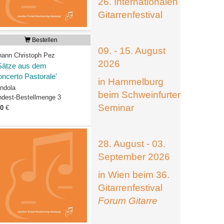
26. Internationalen
Gitarrenfestival
Bestellen
09. - 15. August
hann Christoph Pez
2026
Sätze aus dem
oncerto Pastorale'
in Hammelburg
ndola
beim Schweinfurter
ndest-Bestellmenge 3
Seminar
00
€
28. August - 03.
September 2026
in Wien beim 36.
Gitarrenfestival
Forum Gitarre