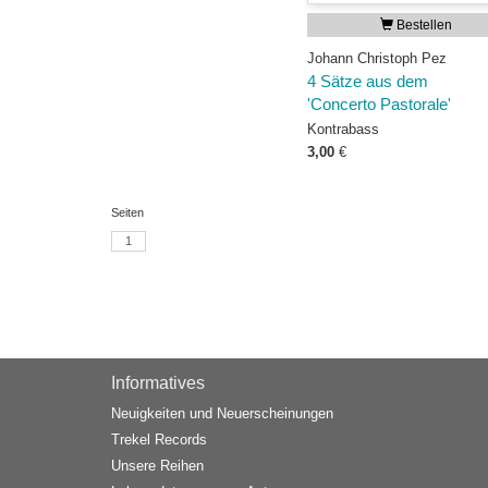
Bestellen
Johann Christoph Pez
4 Sätze aus dem
'Concerto Pastorale'
Kontrabass
3,00
€
Seiten
1
Informatives
Neuigkeiten und Neuerscheinungen
Trekel Records
Unsere Reihen