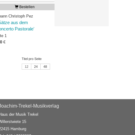
Bestellen
hann Christoph Pez
Sätze aus dem
oncerto Pastorale'
te 1
00
€
Titel pro Seite
12
24
48
Joachim-Trekel-Musikverlag
Haus der Musik Trekel
Willerstwiete 15
22415 Hamburg