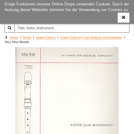
Einige Funktionen unseres Online-Shops verwenden Cookies. Durch die
Joachim‐Trekel‐Musikverlag,
Naviga
Nutzung dieser Webseite stimmen Sie der Verwendung von Cookies zu.
Hamburg
ein-/a
Home
|
Noten
|
Noten Gitarre
|
Noten Gitarre(n) mit anderen Instrumenten
|
Very New Moods