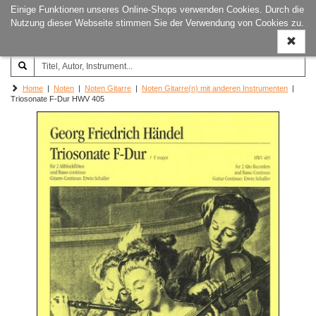
Einige Funktionen unseres Online-Shops verwenden Cookies. Durch die
Joachim‐Trekel‐Musikverlag,
Naviga
Nutzung dieser Webseite stimmen Sie der Verwendung von Cookies zu.
Hamburg
ein-/a
Home
|
Noten
|
Noten Gitarre
|
Noten Gitarre(n) mit anderen Instrumenten
|
Triosonate F-Dur HWV 405