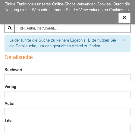
Einige Funktionen unseres Online-Shops verwenden Cookies. Durch die
Joachim‐Trekel‐Musikverlag,
Naviga
Nutzung dieser Webseite stimmen Sie der Verwendung von Cookies zu.
Hamburg
ein-/a
×
Leider führte die Suche zu keinem Ergebnis. Bitte nutzen Sie
die Detailsuche, um den gesuchten Artikel zu finden.
Detailsuche
Suchwort
Verlag
Autor
Titel