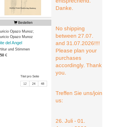
entsprechend.
Danke.
Bestellen
No shipping
uricio Opazo Munoz;
between 27.07.
uricio Opazo Munoz
and 31.07.2026!!!!
ite del Angel
rtitur und Stimmen
Please plan your
,50
€
purchases
accordingly. Thank
you.
Titel pro Seite
12
24
48
Treffen Sie uns/join
us:
26. Juli - 01.