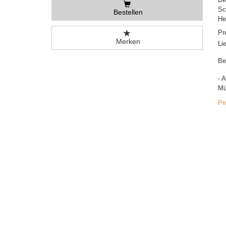
Sc
Bestellen
He
Pr
Merken
Li
Be
- 
Mü
Pr