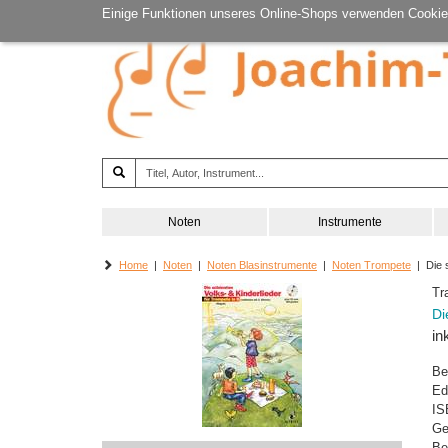
Einige Funktionen unseres Online-Shops verwenden Cookie
Noten
Instrumente
Home
|
Noten
|
Noten Blasinstrumente
|
Noten Trompete
| Die s
Tr
Di
in
Be
Ed
IS
Ge
Be