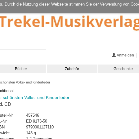
s. Durch die Nutzung dieser Webseite stimmen Sie der Verwendung von Cook
Anmelden
Bücher
Zubehör
Geschenke
chönsten Volks- und Kinderlieder
aditional
e schönsten Volks- und Kinderlieder
kl. CD
stell-Nr
457546
.-Nr
ED 9173-50
BN
9790001127110
wicht
143 g
setzung
1-2 Trompeten