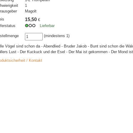
hwierigkeit
1
rausgeber
Magolt
eis
15,50
€
eferstatus
Lieferbar
stellmenge
(mindestens 1)
Alle Vögel sind schon da - Abendlied - Bruder Jakob - Bunt sind schon die Wä
llers Lust - Der Kuckuck und der Esel - Der Mai ist gekommen - Der Mond is
oduktsicherheit / Kontakt