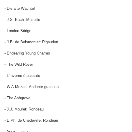
- Die alte Wachtel
- J.S. Bach: Musette
- London Bridge
- J.B. de Boismortier: Rigaudon
- Endearing Young Charms
- The Wild Rover
- L'Inverno è passato
- W.A.Mozart: Andante grazioso
- The Ashgrove
- J.J. Mouret: Rondeau
- E.Ph. de Chedeville: Rondeau
- Annie Laurie