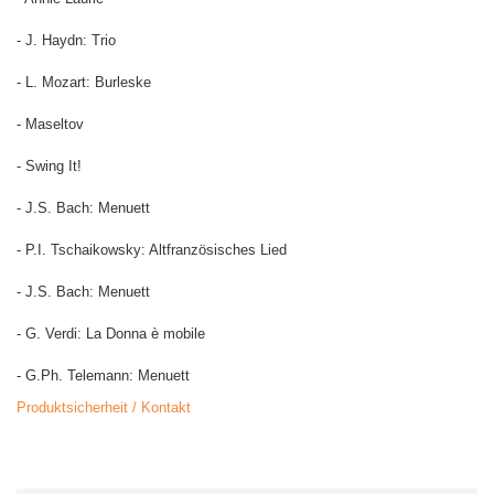
- J. Haydn: Trio
- L. Mozart: Burleske
- Maseltov
- Swing It!
- J.S. Bach: Menuett
- P.I. Tschaikowsky: Altfranzösisches Lied
- J.S. Bach: Menuett
- G. Verdi: La Donna è mobile
- G.Ph. Telemann: Menuett
Produktsicherheit / Kontakt