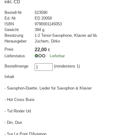
inkl. CD
Bestell-Nr
523590
Ed.-Nr
ED 20058
ISBN
9790001145053
Gewicht
394 g
Besetzung
1-2 Tenor-Saxophone, Klavier ad lib.
Herausgeber
Juchem, Dirko
Preis
22,00
€
Lieferstatus
Lieferbar
Bestellmenge
(mindestens 1)
Inhalt
- Saxophon-Duette, Lieder für Saxophon & Klavier
- Hot Cross Buns
- Tid Rinder Ud
- Din, Don
- Sur Le Pont D'Avignon