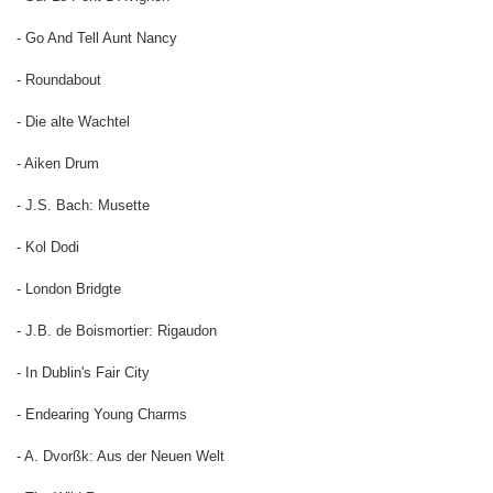
- Go And Tell Aunt Nancy
- Roundabout
- Die alte Wachtel
- Aiken Drum
- J.S. Bach: Musette
- Kol Dodi
- London Bridgte
- J.B. de Boismortier: Rigaudon
- In Dublin's Fair City
- Endearing Young Charms
- A. Dvorßk: Aus der Neuen Welt