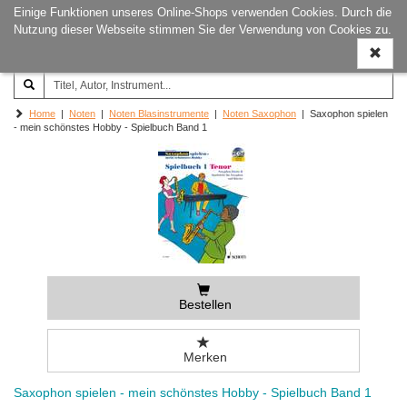
Einige Funktionen unseres Online-Shops verwenden Cookies. Durch die
Joachim‐Trekel‐Musikverlag,
Naviga
Nutzung dieser Webseite stimmen Sie der Verwendung von Cookies zu.
Hamburg
ein-/a
Home
|
Noten
|
Noten Blasinstrumente
|
Noten Saxophon
| Saxophon spielen
- mein schönstes Hobby - Spielbuch Band 1
Bestellen
Merken
Saxophon spielen - mein schönstes Hobby - Spielbuch Band 1