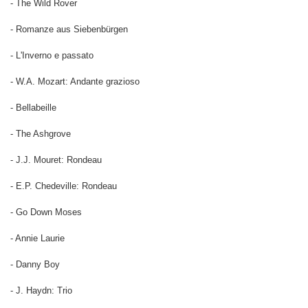
- The Wild Rover
- Romanze aus Siebenbürgen
- L'Inverno e passato
- W.A. Mozart: Andante grazioso
- Bellabeille
- The Ashgrove
- J.J. Mouret: Rondeau
- E.P. Chedeville: Rondeau
- Go Down Moses
- Annie Laurie
- Danny Boy
- J. Haydn: Trio