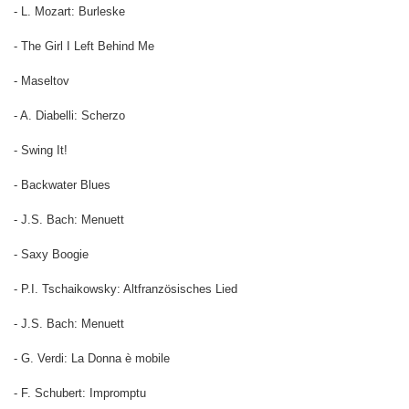
- L. Mozart: Burleske
- The Girl I Left Behind Me
- Maseltov
- A. Diabelli: Scherzo
- Swing It!
- Backwater Blues
- J.S. Bach: Menuett
- Saxy Boogie
- P.I. Tschaikowsky: Altfranzösisches Lied
- J.S. Bach: Menuett
- G. Verdi: La Donna è mobile
- F. Schubert: Impromptu