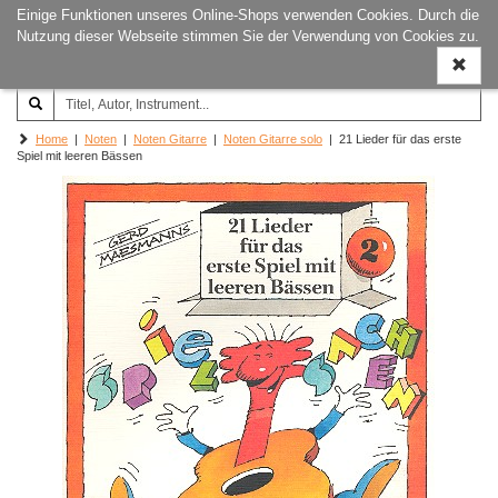
Einige Funktionen unseres Online-Shops verwenden Cookies. Durch die
Joachim‐Trekel‐Musikverlag,
Naviga
Nutzung dieser Webseite stimmen Sie der Verwendung von Cookies zu.
Hamburg
ein-/a
Home
|
Noten
|
Noten Gitarre
|
Noten Gitarre solo
| 21 Lieder für das erste
Spiel mit leeren Bässen