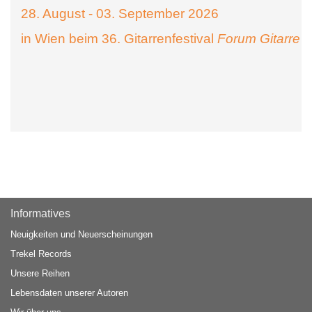
28. August - 03. September 2026
in Wien beim 36. Gitarrenfestival
Forum Gitarre
Informatives
Neuigkeiten und Neuerscheinungen
Trekel Records
Unsere Reihen
Lebensdaten unserer Autoren