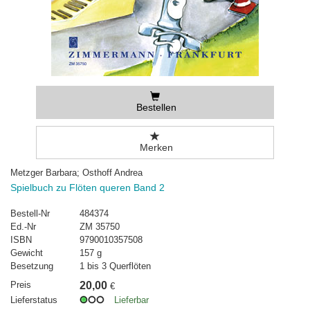
Bestellen
Merken
Metzger Barbara; Osthoff Andrea
Spielbuch zu Flöten queren Band 2
Bestell-Nr
484374
Ed.-Nr
ZM 35750
ISBN
9790010357508
Gewicht
157 g
Besetzung
1 bis 3 Querflöten
Preis
20,00
€
Lieferstatus
Lieferbar