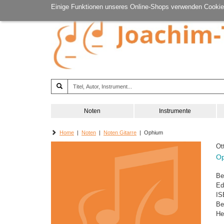
Einige Funktionen unseres Online-Shops verwenden Cookie
Noten
Instrumente
Home
|
Noten
|
Noten Gitarre
| Ophium
Ot
O
Be
Ed
IS
Be
He