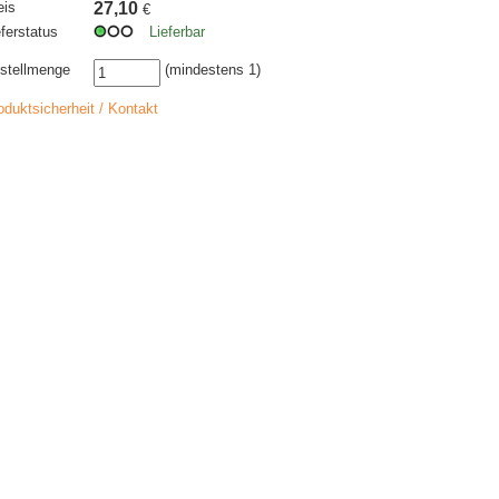
eis
27,10
€
eferstatus
Lieferbar
stellmenge
(mindestens 1)
oduktsicherheit / Kontakt