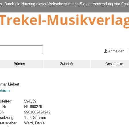
s. Durch die Nutzung dieser Webseite stimmen Sie der Verwendung von Cook
Anmelden
Bücher
Zubehör
Geschenke
tmar Liebert
phium
stell-Nr
594239
.-Nr
HL 690279
BN
9901002424942
setzung
1 - 4 Gitarren
rausgeber
Ward, Daniel