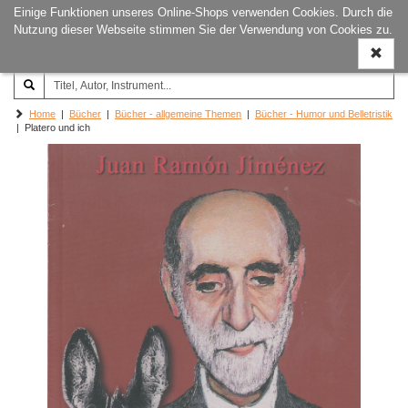
Einige Funktionen unseres Online-Shops verwenden Cookies. Durch die
Joachim‐Trekel‐Musikverlag,
Naviga
Nutzung dieser Webseite stimmen Sie der Verwendung von Cookies zu.
Hamburg
ein-/a
Home
|
Bücher
|
Bücher - allgemeine Themen
|
Bücher - Humor und Belletristik
| Platero und ich